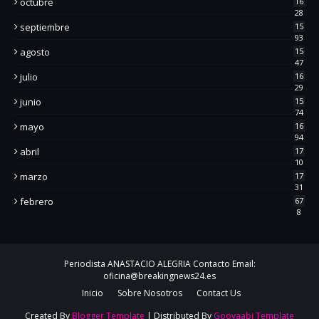
octubre
16
28
septiembre
15
93
agosto
15
47
julio
16
29
junio
15
74
mayo
16
94
abril
17
10
marzo
17
31
febrero
67
8
Periodista ANASTACIO ALEGRIA Contacto Email:
oficina@breakingnews24.es
Inicio
Sobre Nosotros
Contact Us
Created By
Blogger Template
| Distributed By
Gooyaabi Template