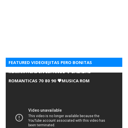
FEATURED VIDEOIEJITAS PERO BONITAS
ROMANTICAS EN ESPANOL 💘 BALADAS
ROMANTICAS 70 80 90 💗MUSICA ROM