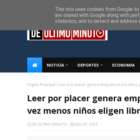
Inicio
Sobre Nosotros
Descargo de responsabilidad
P
This site uses cookies from Google to d
are shared with Google along with perf
statistics, and to detect and address 
NOTICIA
DEPORTES
ECONOMIA
Página Principal
Leer por placer genera empatía en los niños, 
Leer por placer genera emp
vez menos niños eligen libr
DE ULTIMO MINUTO
Julio 07, 2026