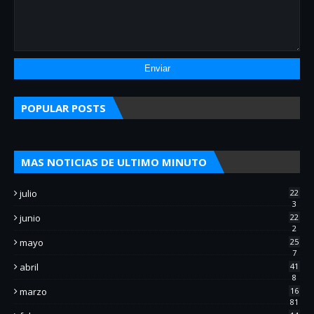
POPULAR POSTS
MAS NOTICIAS DE ULTIMO MINUTO
julio
22
3
junio
22
2
mayo
25
7
abril
41
8
marzo
16
81