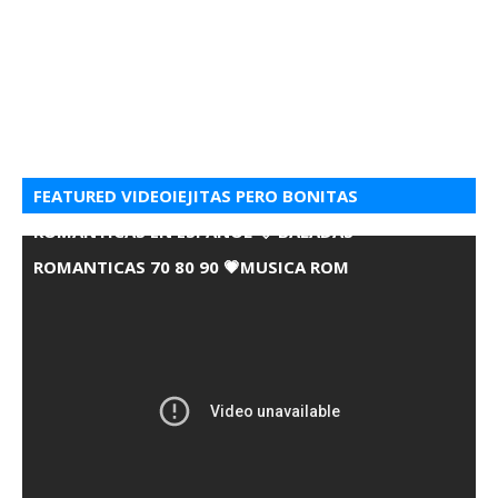
FEATURED VIDEOIEJITAS PERO BONITAS
ROMANTICAS EN ESPANOL 💘 BALADAS
ROMANTICAS 70 80 90 💗MUSICA ROM