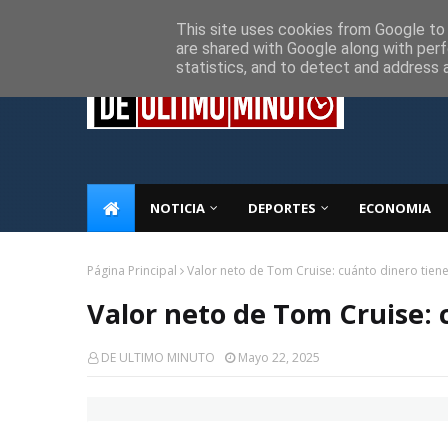
Inicio
Sobre Nosotros
Descargo de responsabilidad
P
This site uses cookies from Google to d
are shared with Google along with perf
statistics, and to detect and address 
NOTICIA
DEPORTES
ECONOMIA
Página Principal
Valor neto de Tom Cruise: cuánto dinero tien
Valor neto de Tom Cruise: 
DE ULTIMO MINUTO
Mayo 22, 2025