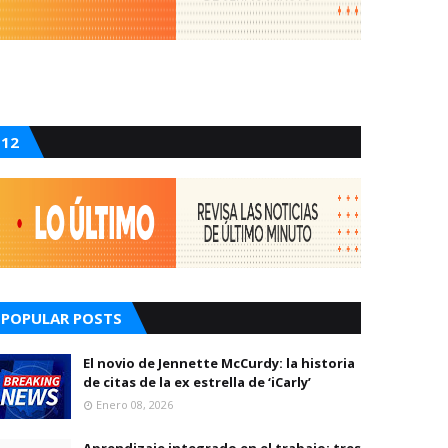
12
POPULAR POSTS
El novio de Jennette McCurdy: la historia
de citas de la ex estrella de ‘iCarly’
Enero 08, 2026
Aprendizaje integrado en el trabajo: tres