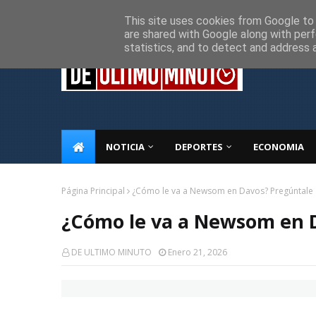
Inicio
Sobre Nosotros
Descargo de responsabilidad
P
This site uses cookies from Google to d
are shared with Google along with perf
statistics, and to detect and address 
NOTICIA
DEPORTES
ECONOMIA
Página Principal
¿Cómo le va a Newsom en Davos? Pregúntale
¿Cómo le va a Newsom en 
DE ULTIMO MINUTO
Enero 21, 2026