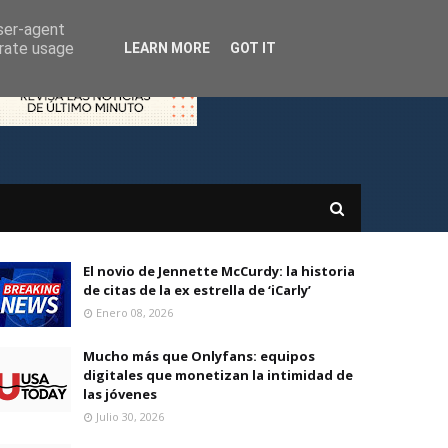
user-agent
erate usage
LEARN MORE
GOT IT
El novio de Jennette McCurdy: la historia
de citas de la ex estrella de ‘iCarly’
Enero 08, 2026
Mucho más que Onlyfans: equipos
digitales que monetizan la intimidad de
las jóvenes
Julio 30, 2026