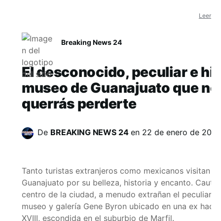
Leer en 
Breaking News 24
El desconocido, peculiar e hi
museo de Guanajuato que no
querrás perderte
De
BREAKING NEWS 24
en
22 de enero de 202
Tanto turistas extranjeros como mexicanos visitan la
Guanajuato por su belleza, historia y encanto. Cautiv
centro de la ciudad, a menudo extrañan el peculiar e 
museo y galería Gene Byron ubicado en una ex hacien
XVIII, escondida en el suburbio de Marfil.