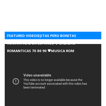
FEATURED VIDEOIEJITAS PERO BONITAS
ROMANTICAS EN ESPANOL 💘 BALADAS
ROMANTICAS 70 80 90 💗MUSICA ROM