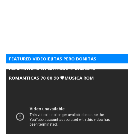
FEATURED VIDEOIEJITAS PERO BONITAS
ROMANTICAS EN ESPANOL 💘 BALADAS
ROMANTICAS 70 80 90 💗MUSICA ROM