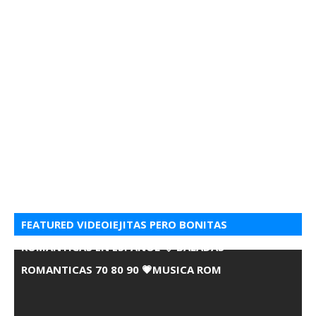
FEATURED VIDEOIEJITAS PERO BONITAS
ROMANTICAS EN ESPANOL 💘 BALADAS
ROMANTICAS 70 80 90 💗MUSICA ROM