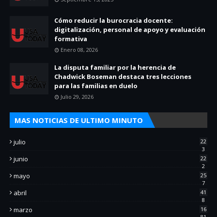
Cómo reducir la burocracia docente:
digitalización, personal de apoyo y evaluación
formativa
Enero 08, 2026
La disputa familiar por la herencia de
Chadwick Boseman destaca tres lecciones
para las familias en duelo
Julio 29, 2026
MAS NOTICIAS DE ULTIMO MINUTO
julio
22
3
junio
22
2
mayo
25
7
abril
41
8
marzo
16
81