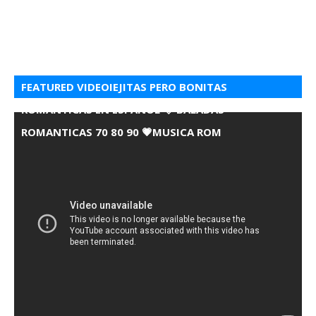
FEATURED VIDEOIEJITAS PERO BONITAS
ROMANTICAS EN ESPANOL 💘 BALADAS
ROMANTICAS 70 80 90 💗MUSICA ROM