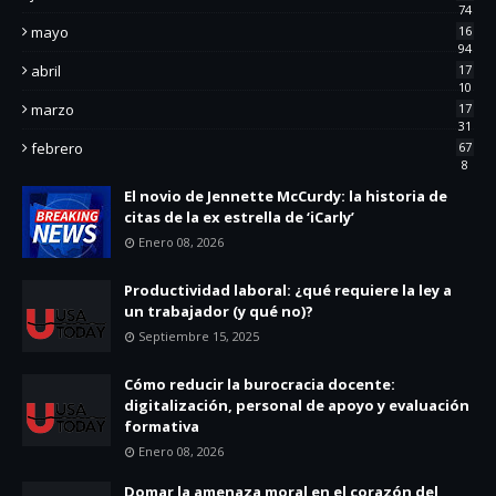
74
mayo
16
94
abril
17
10
marzo
17
31
febrero
67
8
El novio de Jennette McCurdy: la historia de
citas de la ex estrella de ‘iCarly’
Enero 08, 2026
Productividad laboral: ¿qué requiere la ley a
un trabajador (y qué no)?
Septiembre 15, 2025
Cómo reducir la burocracia docente:
digitalización, personal de apoyo y evaluación
formativa
Enero 08, 2026
Domar la amenaza moral en el corazón del