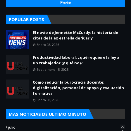
POPULAR POSTS
El novio de Jennette McCurdy: la historia de
citas de la ex estrella de ‘iCarly’
Enero 08, 2026
Productividad laboral: ¿qué requiere la ley a
un trabajador (y qué no)?
Septiembre 15, 2025
Cómo reducir la burocracia docente:
digitalización, personal de apoyo y evaluación
formativa
Enero 08, 2026
MAS NOTICIAS DE ULTIMO MINUTO
julio
22