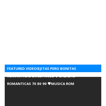
FEATURED VIDEOIEJITAS PERO BONITAS
ROMANTICAS EN ESPANOL 💘 BALADAS
ROMANTICAS 70 80 90 💗MUSICA ROM