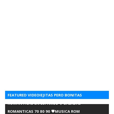
FEATURED VIDEOIEJITAS PERO BONITAS
ROMANTICAS EN ESPANOL 💘 BALADAS
ROMANTICAS 70 80 90 💗MUSICA ROM