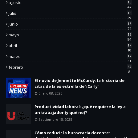
agosto
15
47
julio
16
29
junio
15
74
mayo
16
94
abril
17
10
marzo
17
31
febrero
67
8
El novio de Jennette McCurdy: la historia de
citas de la ex estrella de ‘iCarly’
Enero 08, 2026
Productividad laboral: ¿qué requiere la ley a
un trabajador (y qué no)?
Septiembre 15, 2025
Cómo reducir la burocracia docente: