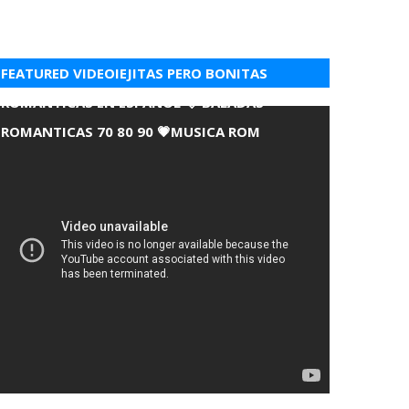
FEATURED VIDEOIEJITAS PERO BONITAS
ROMANTICAS EN ESPANOL 💘 BALADAS
ROMANTICAS 70 80 90 💗MUSICA ROM