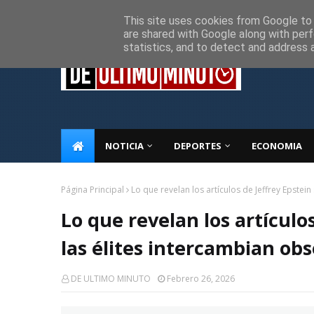
Inicio
Sobre Nosotros
Descargo de responsabilidad
P
This site uses cookies from Google to d
are shared with Google along with perf
statistics, and to detect and address 
NOTICIA
DEPORTES
ECONOMIA
Página Principal
Lo que revelan los artículos de Jeffrey Epstei
Lo que revelan los artículo
las élites intercambian obs
DE ULTIMO MINUTO
Febrero 26, 2026