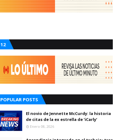
12
POPULAR POSTS
El novio de Jennette McCurdy: la historia
de citas de la ex estrella de ‘iCarly’
Enero 08, 2026
Aprendizaje integrado en el trabajo: tres