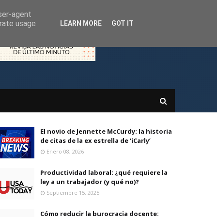
user-agent
erate usage
LEARN MORE
GOT IT
El novio de Jennette McCurdy: la historia
de citas de la ex estrella de ‘iCarly’
Enero 08, 2026
Productividad laboral: ¿qué requiere la
ley a un trabajador (y qué no)?
Septiembre 15, 2025
Cómo reducir la burocracia docente: