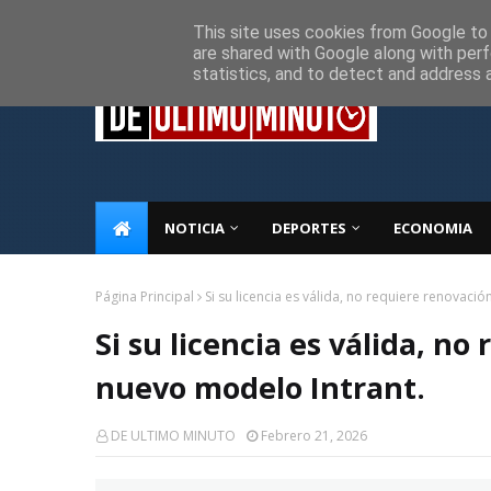
Inicio
Sobre Nosotros
Descargo de responsabilidad
P
This site uses cookies from Google to d
are shared with Google along with perf
statistics, and to detect and address 
NOTICIA
DEPORTES
ECONOMIA
Página Principal
Si su licencia es válida, no requiere renovaci
Si su licencia es válida, n
nuevo modelo Intrant.
DE ULTIMO MINUTO
Febrero 21, 2026