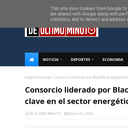
Inicio
Sobre Nosotros
Descargo de responsabilidad
P
This site uses cookies from Google to d
are shared with Google along with perf
statistics, and to detect and address 
NOTICIA
DEPORTES
ECONOMIA
Página Principal
Consorcio liderado por BlackRock adquirirá A
Consorcio liderado por Bla
clave en el sector energét
DE ULTIMO MINUTO
Marzo 04, 2026