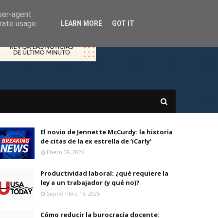
user-agent
erate usage
LEARN MORE
GOT IT
El novio de Jennette McCurdy: la historia
de citas de la ex estrella de ‘iCarly’
Enero 08, 2026
Productividad laboral: ¿qué requiere la
ley a un trabajador (y qué no)?
Septiembre 15, 2025
Cómo reducir la burocracia docente: