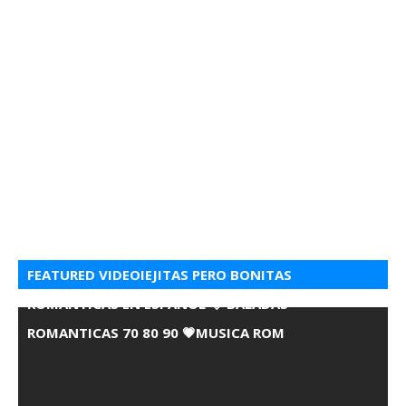
FEATURED VIDEOIEJITAS PERO BONITAS
ROMANTICAS EN ESPANOL 💘 BALADAS
ROMANTICAS 70 80 90 💗MUSICA ROM