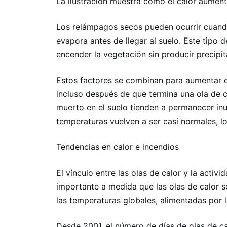
La ilustración muestra cómo el calor aumen
Los relámpagos secos pueden ocurrir cuando
evapora antes de llegar al suelo. Este tipo
encender la vegetación sin producir precipita
Estos factores se combinan para aumentar e
incluso después de que termina una ola de ca
muerto en el suelo tienden a permanecer in
temperaturas vuelven a ser casi normales, l
Tendencias en calor e incendios
El vínculo entre las olas de calor y la activ
importante a medida que las olas de calor
las temperaturas globales, alimentadas por 
Desde 2001, el número de días de olas de c