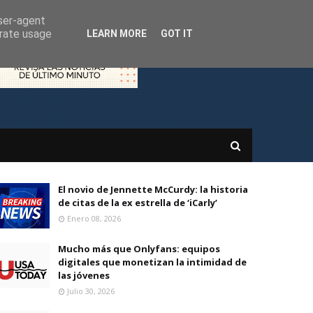
user-agent
erate usage
LEARN MORE
GOT IT
El novio de Jennette McCurdy: la historia
de citas de la ex estrella de ‘iCarly’
Enero 08, 2026
Mucho más que Onlyfans: equipos
digitales que monetizan la intimidad de
las jóvenes
Julio 30, 2026