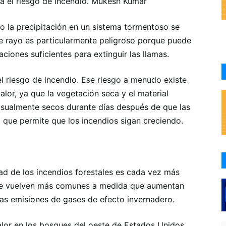
ta el riesgo de incendio. Mukesh Kumar
 la precipitación en un sistema tormentoso se
 de rayo es particularmente peligroso porque puede
ciones suficientes para extinguir las llamas.
l riesgo de incendio. Ese riesgo a menudo existe
lor, ya que la vegetación seca y el material
usualmente secos durante días después de que las
o que permite que los incendios sigan creciendo.
idad de los incendios forestales es cada vez más
 se vuelven más comunes a medida que aumentan
las emisiones de gases de efecto invernadero.
alor en los bosques del oeste de Estados Unidos