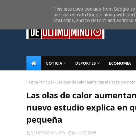
Inicio
Sobre Nosotros
Descargo de responsabilidad
P
This site uses cookies from Google to d
are shared with Google along with perf
statistics, and to detect and address 
NOTICIA
DEPORTES
ECONOMIA
Página Principal
Las olas de calor aumentan el riesgo de incen
Las olas de calor aumentan
nuevo estudio explica en q
pequeña
DE ULTIMO MINUTO
Junio 17, 2026