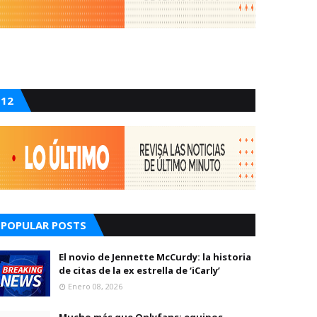
12
POPULAR POSTS
El novio de Jennette McCurdy: la historia
de citas de la ex estrella de ‘iCarly’
Enero 08, 2026
Mucho más que Onlyfans: equipos