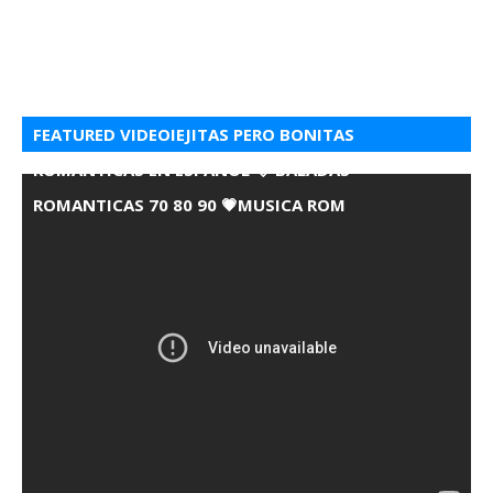
FEATURED VIDEOIEJITAS PERO BONITAS
ROMANTICAS EN ESPANOL 💘 BALADAS
ROMANTICAS 70 80 90 💗MUSICA ROM