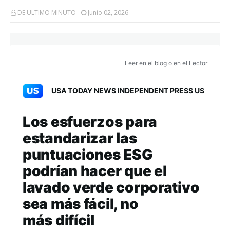
DE ULTIMO MINUTO
Junio 02, 2026
Leer en el blog
o en el
Lector
USA TODAY NEWS INDEPENDENT PRESS US
Los esfuerzos para
estandarizar las
puntuaciones ESG
podrían hacer que el
lavado verde corporativo
sea más fácil, no
más difícil