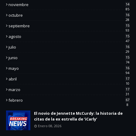
noviembre
14
85
octubre
16
28
septiembre
15
93
agosto
15
47
julio
16
29
junio
15
74
mayo
16
94
abril
17
10
marzo
17
31
febrero
67
8
El novio de Jennette McCurdy: la historia de
citas de la ex estrella de ‘iCarly’
Enero 08, 2026