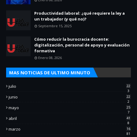
Productividad laboral: ¿qué requiere la ley a
un trabajador (y qué no)?
Septiembre 15, 2025
Cómo reducir la burocracia docente:
digitalización, personal de apoyo y evaluación
formativa
Enero 08, 2026
MAS NOTICIAS DE ULTIMO MINUTO
julio
22
3
junio
22
2
mayo
25
7
abril
41
8
marzo
16
81