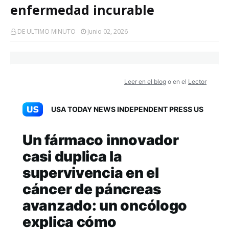
enfermedad incurable
DE ULTIMO MINUTO
Junio 02, 2026
Leer en el blog
o en el
Lector
USA TODAY NEWS INDEPENDENT PRESS US
Un fármaco innovador
casi duplica la
supervivencia en el
cáncer de páncreas
avanzado: un oncólogo
explica cómo