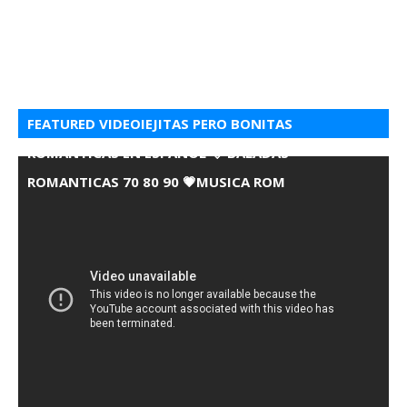
FEATURED VIDEOIEJITAS PERO BONITAS
ROMANTICAS EN ESPANOL 💘 BALADAS
ROMANTICAS 70 80 90 💗MUSICA ROM