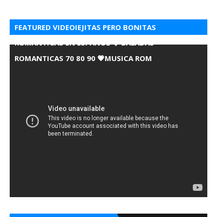
FEATURED VIDEOIEJITAS PERO BONITAS
ROMANTICAS EN ESPANOL 💘 BALADAS
ROMANTICAS 70 80 90 💗MUSICA ROM