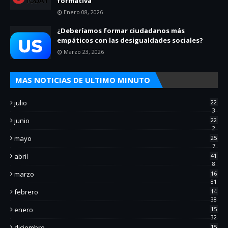
formativa
Enero 08, 2026
¿Deberíamos formar ciudadanos más
empáticos con las desigualdades sociales?
Marzo 23, 2026
MAS NOTICIAS DE ULTIMO MINUTO
julio
22
3
junio
22
2
mayo
25
7
abril
41
8
marzo
16
81
febrero
14
38
enero
15
32
diciembre
15