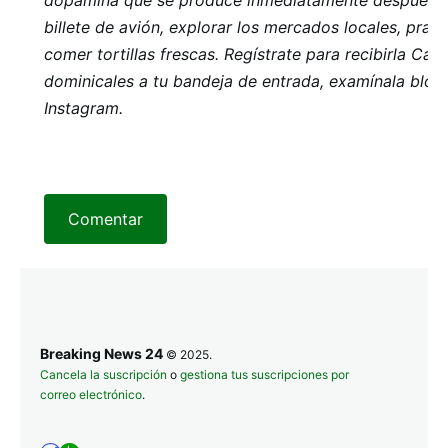
dopamina que se produce inmediatamente después d
billete de avión, explorar los mercados locales, prac
comer tortillas frescas. Regístrate para recibirla
Cart
dominicales
a tu bandeja de entrada, examínala
blog
Instagram
.
Comentar
Breaking News 24
© 2025.
Cancela la suscripción
o
gestiona tus suscripciones por
correo electrónico
.