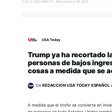
DE ULTIMO MINUTO
Noviembre 08, 2025
USA Today
Trump ya ha recortado la
personas de bajos ingres
cosas a medida que se ac
De
REDACCION USA TODAY ESPAÑOL
A medida que el otoño se convierte en invie
de personas en todo Estados Unidos tendrán 