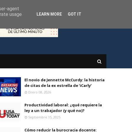
user-agent
erate usage
LEARN MORE
GOT IT
El novio de Jennette McCurdy: la historia
de citas de la ex estrella de ‘iCarly’
Enero 08, 2026
Productividad laboral: ¿qué requiere la
ley a un trabajador (y qué no)?
Septiembre 15, 2025
Cómo reducir la burocracia docente: