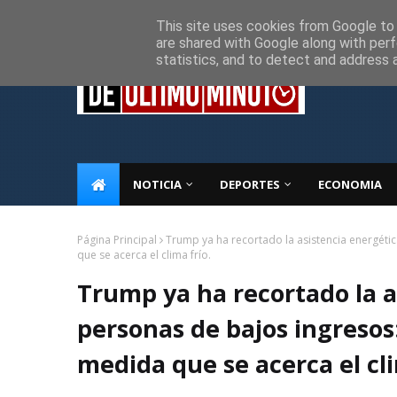
Inicio
Sobre Nosotros
Descargo de responsabilidad
P
This site uses cookies from Google to d
are shared with Google along with perf
statistics, and to detect and address 
NOTICIA
DEPORTES
ECONOMIA
Página Principal
Trump ya ha recortado la asistencia energéti
que se acerca el clima frío.
Trump ya ha recortado la a
personas de bajos ingresos:
medida que se acerca el cli