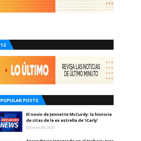
12
POPULAR POSTS
El novio de Jennette McCurdy: la historia
de citas de la ex estrella de ‘iCarly’
Enero 08, 2026
Aprendizaje integrado en el trabajo: tres