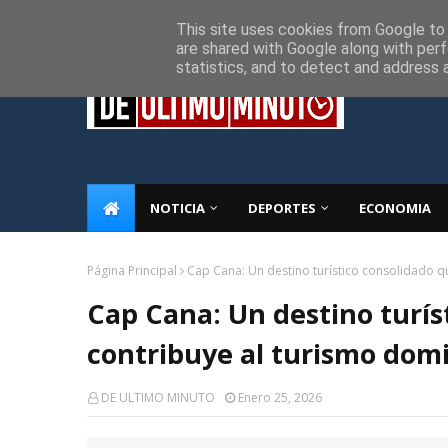
Inicio
Sobre Nosotros
Descargo de responsabilidad
P
This site uses cookies from Google to d
are shared with Google along with perf
statistics, and to detect and address 
NOTICIA
DEPORTES
ECONOMIA
Página Principal
Cap Cana: Un destino turístico consolidado q
Cap Cana: Un destino turís
contribuye al turismo dom
DE ULTIMO MINUTO
Enero 25, 2026