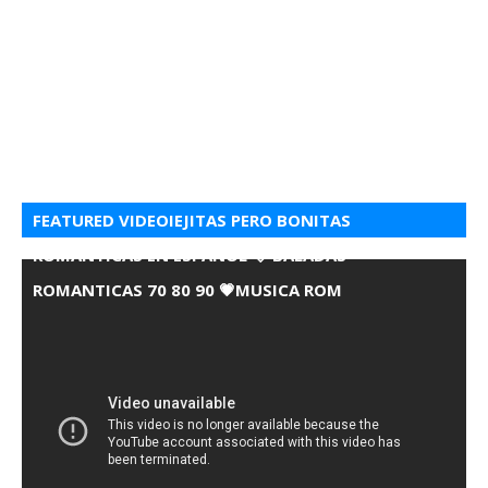
FEATURED VIDEOIEJITAS PERO BONITAS
ROMANTICAS EN ESPANOL 💘 BALADAS
ROMANTICAS 70 80 90 💗MUSICA ROM