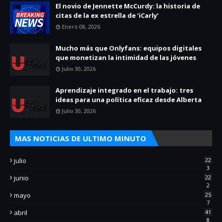
El novio de Jennette McCurdy: la historia de
citas de la ex estrella de ‘iCarly’
Enero 08, 2026
Mucho más que Onlyfans: equipos digitales
que monetizan la intimidad de las jóvenes
Julio 30, 2026
Aprendizaje integrado en el trabajo: tres
ideas para una política eficaz desde Alberta
Julio 30, 2026
MAS NOTICIAS DE ULTIMO MINUTO
julio
22
3
junio
22
2
mayo
25
7
abril
41
8