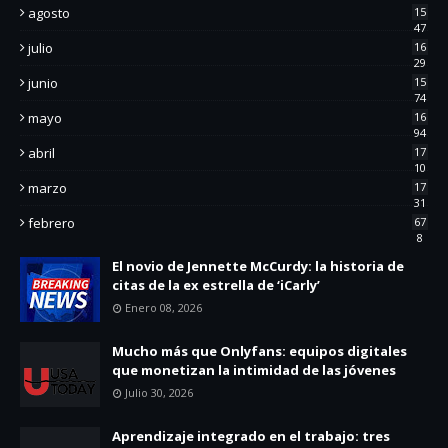
agosto
15
47
julio
16
29
junio
15
74
mayo
16
94
abril
17
10
marzo
17
31
febrero
67
8
El novio de Jennette McCurdy: la historia de
citas de la ex estrella de ‘iCarly’
Enero 08, 2026
Mucho más que Onlyfans: equipos digitales
que monetizan la intimidad de las jóvenes
Julio 30, 2026
Aprendizaje integrado en el trabajo: tres