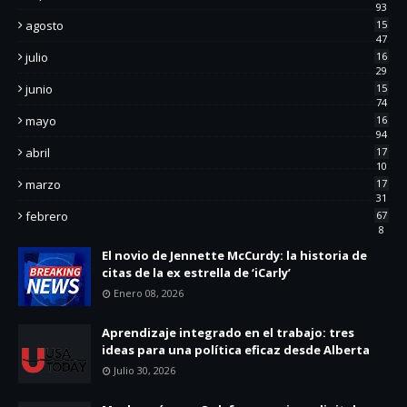
93
agosto
15
47
julio
16
29
junio
15
74
mayo
16
94
abril
17
10
marzo
17
31
febrero
67
8
El novio de Jennette McCurdy: la historia de
citas de la ex estrella de ‘iCarly’
Enero 08, 2026
Aprendizaje integrado en el trabajo: tres
ideas para una política eficaz desde Alberta
Julio 30, 2026