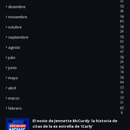
32
diciembre
15
38
noviembre
14
85
octubre
16
28
septiembre
15
93
agosto
15
47
julio
16
29
junio
15
74
mayo
16
94
abril
17
10
marzo
17
31
febrero
67
8
El novio de Jennette McCurdy: la historia de
citas de la ex estrella de ‘iCarly’