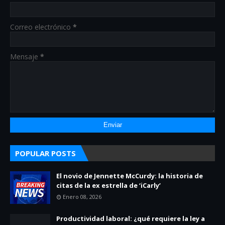
Correo electrónico
*
Mensaje
*
POPULAR POSTS
El novio de Jennette McCurdy: la historia de
citas de la ex estrella de ‘iCarly’
Enero 08, 2026
Productividad laboral: ¿qué requiere la ley a