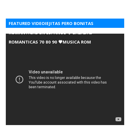
FEATURED VIDEOIEJITAS PERO BONITAS
ROMANTICAS EN ESPANOL 💘 BALADAS
ROMANTICAS 70 80 90 💗MUSICA ROM