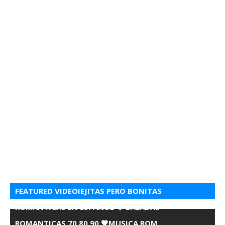
FEATURED VIDEOIEJITAS PERO BONITAS
ROMANTICAS EN ESPANOL 💘 BALADAS
ROMANTICAS 70 80 90 💗MUSICA ROM