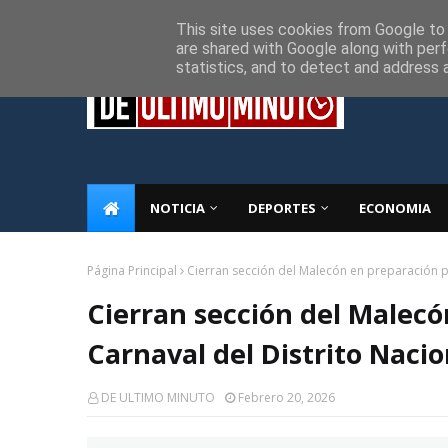
Inicio
Sobre Nosotros
Descargo de responsabilidad
P
This site uses cookies from Google to d
are shared with Google along with perf
statistics, and to detect and address 
NOTICIA
DEPORTES
ECONOMIA
Página Principal
Cierran sección del Malecón en preparación pa
Cierran sección del Malecó
Carnaval del Distrito Nacio
DE ULTIMO MINUTO
Febrero 20, 2026