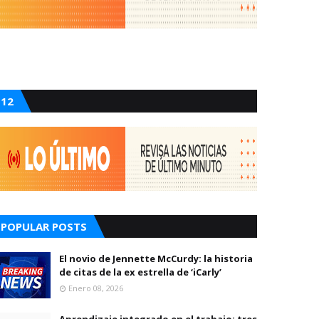
12
POPULAR POSTS
El novio de Jennette McCurdy: la historia
de citas de la ex estrella de ‘iCarly’
Enero 08, 2026
Aprendizaje integrado en el trabajo: tres