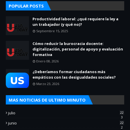
POPULAR POSTS
Productividad laboral: ¿qué requiere la ley a
un trabajador (y qué no)?
Septiembre 15, 2025
Cómo reducir la burocracia docente:
digitalización, personal de apoyo y evaluación
formativa
Enero 08, 2026
¿Deberíamos formar ciudadanos más
empáticos con las desigualdades sociales?
Marzo 23, 2026
MAS NOTICIAS DE ULTIMO MINUTO
julio
22
3
junio
22
2