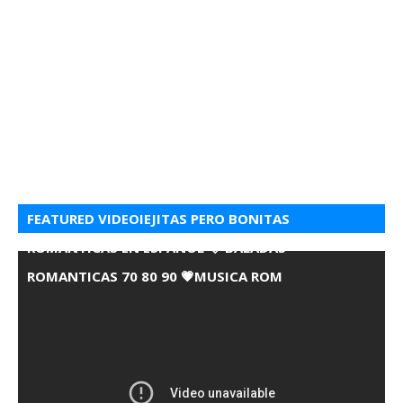
FEATURED VIDEOIEJITAS PERO BONITAS
ROMANTICAS EN ESPANOL 💘 BALADAS
ROMANTICAS 70 80 90 💗MUSICA ROM