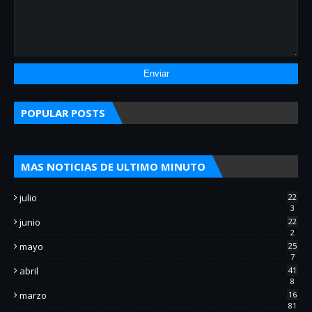
POPULAR POSTS
MAS NOTICIAS DE ULTIMO MINUTO
julio
22
3
junio
22
2
mayo
25
7
abril
41
8
marzo
16
81