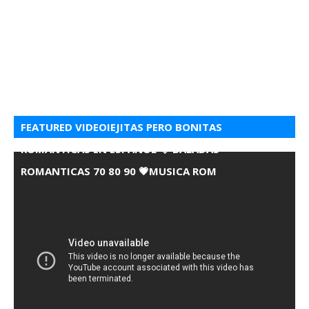
FEATURED VIDEOIEJITAS PERO BONITAS
ROMANTICAS EN ESPANOL 💘 BALADAS
ROMANTICAS 70 80 90 💗MUSICA ROM