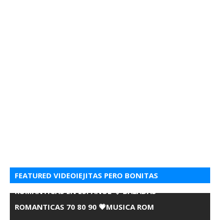
FEATURED VIDEOIEJITAS PERO BONITAS
ROMANTICAS EN ESPANOL 💘 BALADAS
ROMANTICAS 70 80 90 💗MUSICA ROM