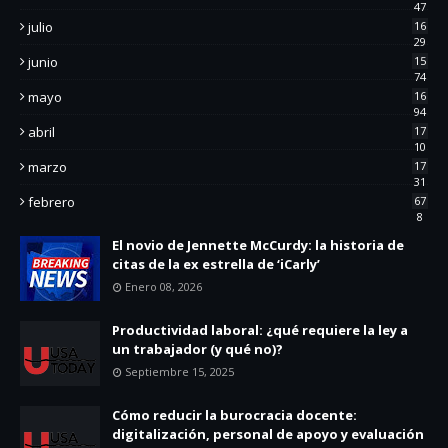
47
julio
16
29
junio
15
74
mayo
16
94
abril
17
10
marzo
17
31
febrero
67
8
El novio de Jennette McCurdy: la historia de
citas de la ex estrella de ‘iCarly’
Enero 08, 2026
Productividad laboral: ¿qué requiere la ley a
un trabajador (y qué no)?
Septiembre 15, 2025
Cómo reducir la burocracia docente:
digitalización, personal de apoyo y evaluación