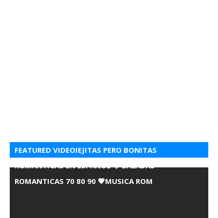
FEATURED VIDEOIEJITAS PERO BONITAS
ROMANTICAS EN ESPANOL 💘 BALADAS
ROMANTICAS 70 80 90 💗MUSICA ROM