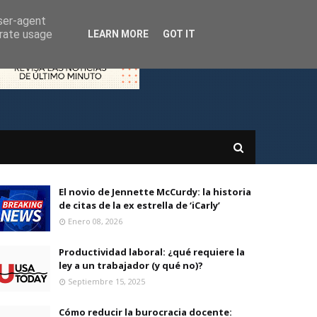
user-agent
erate usage
LEARN MORE
GOT IT
El novio de Jennette McCurdy: la historia
de citas de la ex estrella de ‘iCarly’
Enero 08, 2026
Productividad laboral: ¿qué requiere la
ley a un trabajador (y qué no)?
Septiembre 15, 2025
Cómo reducir la burocracia docente: