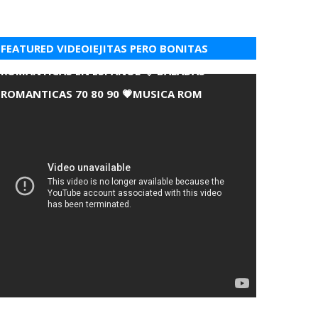
FEATURED VIDEOIEJITAS PERO BONITAS
ROMANTICAS EN ESPANOL 💘 BALADAS
ROMANTICAS 70 80 90 💗MUSICA ROM