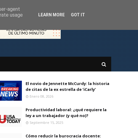
user-agent
erate usage
LEARN MORE
GOT IT
El novio de Jennette McCurdy: la historia
de citas de la ex estrella de ‘iCarly’
Enero 08, 2026
Productividad laboral: ¿qué requiere la
ley a un trabajador (y qué no)?
Septiembre 15, 2025
Cómo reducir la burocracia docente: