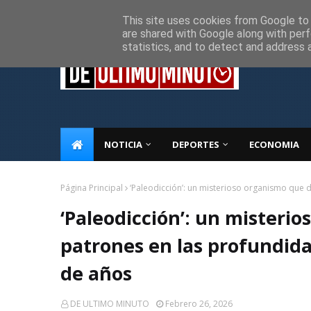
Inicio
Sobre Nosotros
Descargo de responsabilidad
P
This site uses cookies from Google to d
are shared with Google along with perf
statistics, and to detect and address 
NOTICIA
DEPORTES
ECONOMIA
Página Principal
‘Paleodicción’: un misterioso organismo que 
‘Paleodicción’: un misteri
patrones en las profundid
de años
DE ULTIMO MINUTO
Febrero 26, 2026