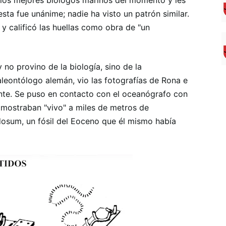
 los mejores biólogos marinos del momento y les
esta fue unánime; nadie ha visto un patrón similar.
 y calificó las huellas como obra de "un
 no provino de la biología, sino de la
aleontólogo alemán, vio las fotografías de Rona e
nte. Se puso en contacto con el oceanógrafo con
s mostraban "vivo" a miles de metros de
dosum, un fósil del Eoceno que él mismo había