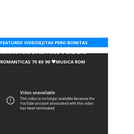
FEATURED VIDEOIEJITAS PERO BONITAS
ROMANTICAS EN ESPANOL 💘 BALADAS
ROMANTICAS 70 80 90 💗MUSICA ROM