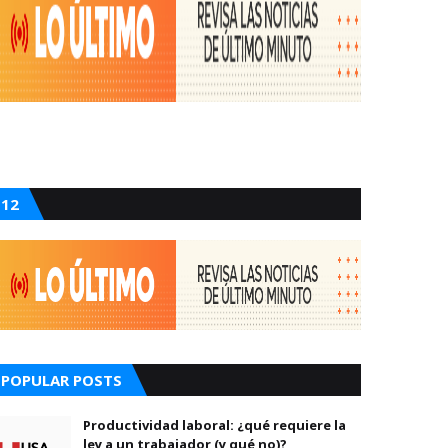
12
POPULAR POSTS
Productividad laboral: ¿qué requiere la
ley a un trabajador (y qué no)?