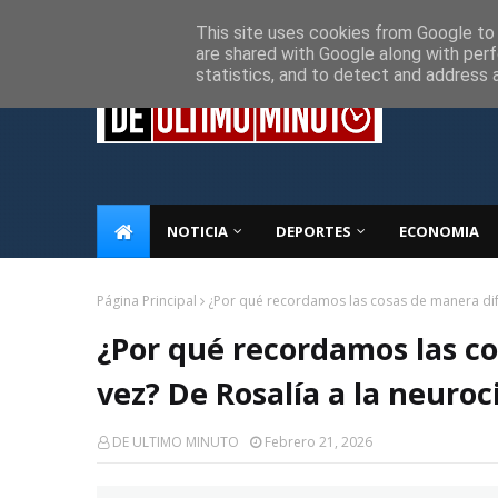
Inicio
Sobre Nosotros
Descargo de responsabilidad
P
This site uses cookies from Google to d
are shared with Google along with perf
statistics, and to detect and address 
NOTICIA
DEPORTES
ECONOMIA
Página Principal
¿Por qué recordamos las cosas de manera dife
¿Por qué recordamos las c
vez? De Rosalía a la neuroc
DE ULTIMO MINUTO
Febrero 21, 2026