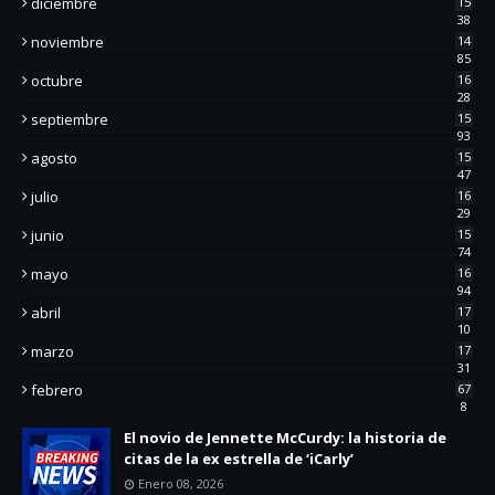
diciembre
15
38
noviembre
14
85
octubre
16
28
septiembre
15
93
agosto
15
47
julio
16
29
junio
15
74
mayo
16
94
abril
17
10
marzo
17
31
febrero
67
8
El novio de Jennette McCurdy: la historia de
citas de la ex estrella de ‘iCarly’
Enero 08, 2026