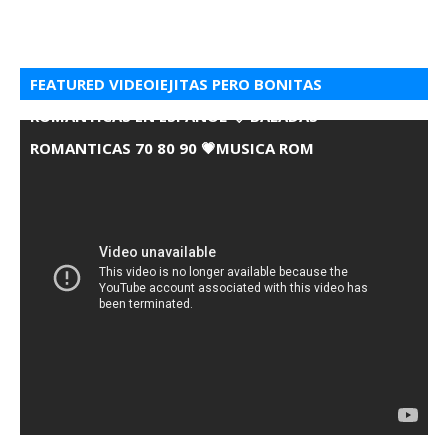
FEATURED VIDEOIEJITAS PERO BONITAS
ROMANTICAS EN ESPANOL 💘 BALADAS
ROMANTICAS 70 80 90 💗MUSICA ROM