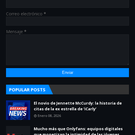
Correo electrónico
*
Mensaje
*
POPULAR POSTS
El novio de Jennette McCurdy: la historia de
citas de la ex estrella de ‘iCarly’
Enero 08, 2026
Mucho más que Onlyfans: equipos digitales
que monetizan la intimidad de las jóvenes