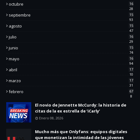
octubre
16
28
septiembre
15
93
agosto
15
47
julio
16
29
junio
15
74
mayo
16
94
abril
17
10
marzo
17
31
febrero
67
8
El novio de Jennette McCurdy: la historia de
citas de la ex estrella de ‘iCarly’
Enero 08, 2026
Mucho más que Onlyfans: equipos digitales
que monetizan la intimidad de las jóvenes