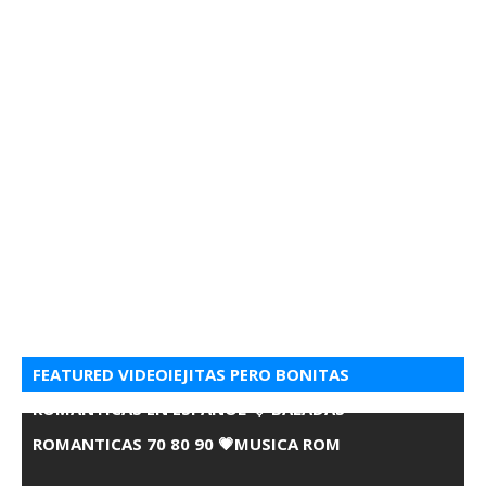
FEATURED VIDEOIEJITAS PERO BONITAS
ROMANTICAS EN ESPANOL 💘 BALADAS
ROMANTICAS 70 80 90 💗MUSICA ROM