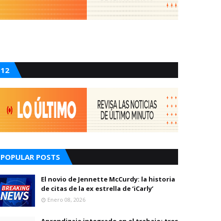
12
POPULAR POSTS
El novio de Jennette McCurdy: la historia
de citas de la ex estrella de ‘iCarly’
Enero 08, 2026
Aprendizaje integrado en el trabajo: tres