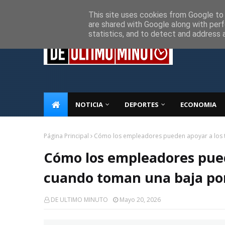
Inicio
Sobre Nosotros
Descargo de responsabilidad
P
This site uses cookies from Google to d
are shared with Google along with perf
statistics, and to detect and address 
NOTICIA
DEPORTES
ECONOMIA
Página Principal
Cómo los empleadores pueden apoyar a los 
Cómo los empleadores pued
cuando toman una baja p
DE ULTIMO MINUTO
Mayo 20, 2026