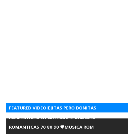
FEATURED VIDEOIEJITAS PERO BONITAS
ROMANTICAS EN ESPANOL 💘 BALADAS
ROMANTICAS 70 80 90 💗MUSICA ROM