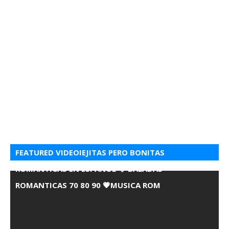
FEATURED VIDEOIEJITAS PERO BONITAS
ROMANTICAS EN ESPANOL 💘 BALADAS
ROMANTICAS 70 80 90 💗MUSICA ROM