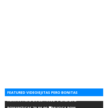
FEATURED VIDEOIEJITAS PERO BONITAS
ROMANTICAS EN ESPANOL 💘 BALADAS
ROMANTICAS 70 80 90 💗MUSICA ROM