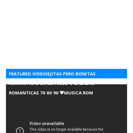
FEATURED VIDEOIEJITAS PERO BONITAS
ROMANTICAS EN ESPANOL 💘 BALADAS
ROMANTICAS 70 80 90 💗MUSICA ROM