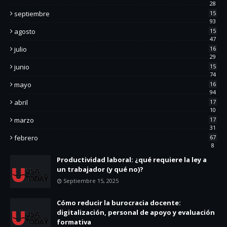
28
septiembre
15
93
agosto
15
47
julio
16
29
junio
15
74
mayo
16
94
abril
17
10
marzo
17
31
febrero
67
8
Productividad laboral: ¿qué requiere la ley a
un trabajador (y qué no)?
Septiembre 15, 2025
Cómo reducir la burocracia docente:
digitalización, personal de apoyo y evaluación
formativa