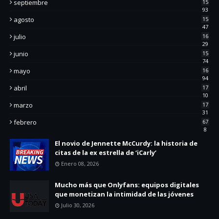
septiembre
15
93
agosto
15
47
julio
16
29
junio
15
74
mayo
16
94
abril
17
10
marzo
17
31
febrero
67
8
El novio de Jennette McCurdy: la historia de
citas de la ex estrella de ‘iCarly’
Enero 08, 2026
Mucho más que Onlyfans: equipos digitales
que monetizan la intimidad de las jóvenes
Julio 30, 2026