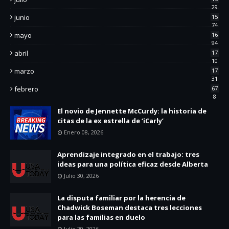
29
junio
15
74
mayo
16
94
abril
17
10
marzo
17
31
febrero
67
8
El novio de Jennette McCurdy: la historia de
citas de la ex estrella de ‘iCarly’
Enero 08, 2026
Aprendizaje integrado en el trabajo: tres
ideas para una política eficaz desde Alberta
Julio 30, 2026
La disputa familiar por la herencia de
Chadwick Boseman destaca tres lecciones
para las familias en duelo
Julio 29, 2026