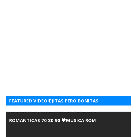
FEATURED VIDEOIEJITAS PERO BONITAS
ROMANTICAS EN ESPANOL 💘 BALADAS
ROMANTICAS 70 80 90 💗MUSICA ROM