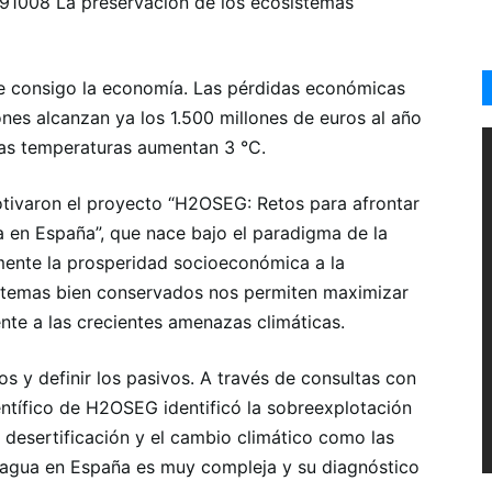
 091008 La preservación de los ecosistemas
ae consigo la economía. Las pérdidas económicas
es alcanzan ya los 1.500 millones de euros al año
 las temperaturas aumentan 3 °C.
otivaron el proyecto “H2OSEG: Retos para afrontar
ca en España”, que nace bajo el paradigma de la
amente la prosperidad socioeconómica a la
istemas bien conservados nos permiten maximizar
ente a las crecientes amenazas climáticas.
gos y definir los pasivos. A través de consultas con
ntífico de H2OSEG identificó la sobreexplotación
a desertificación y el cambio climático como las
 agua en España es muy compleja y su diagnóstico