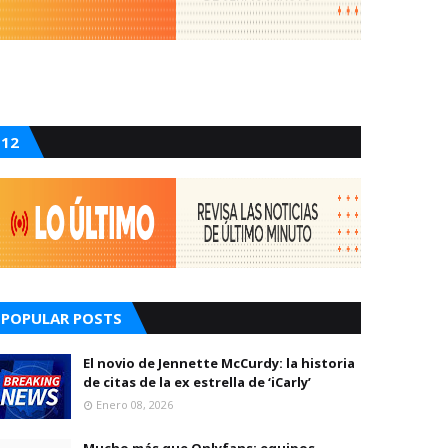
12
POPULAR POSTS
El novio de Jennette McCurdy: la historia
de citas de la ex estrella de ‘iCarly’
Enero 08, 2026
Mucho más que Onlyfans: equipos