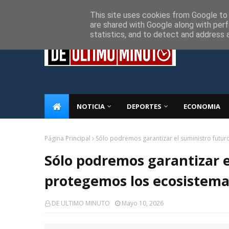
Inicio
Sobre Nosotros
Descargo de responsabilidad
P
This site uses cookies from Google to d
are shared with Google along with perf
statistics, and to detect and address 
NOTICIA
DEPORTES
ECONOMIA
Página Principal
Sólo podremos garantizar el suministro futur
Sólo podremos garantizar e
protegemos los ecosistema
DE ULTIMO MINUTO
Mayo 10, 2026