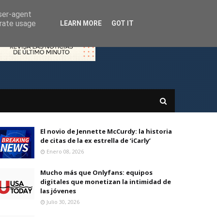
user-agent
erate usage
LEARN MORE
GOT IT
El novio de Jennette McCurdy: la historia
de citas de la ex estrella de ‘iCarly’
Enero 08, 2026
Mucho más que Onlyfans: equipos
digitales que monetizan la intimidad de
las jóvenes
Julio 30, 2026