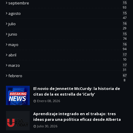
septiembre
15
93
agosto
15
47
julio
16
29
junio
15
74
mayo
16
94
abril
17
10
marzo
17
31
febrero
67
8
El novio de Jennette McCurdy: la historia de
citas de la ex estrella de ‘iCarly’
Enero 08, 2026
Aprendizaje integrado en el trabajo: tres
ideas para una política eficaz desde Alberta
Julio 30, 2026