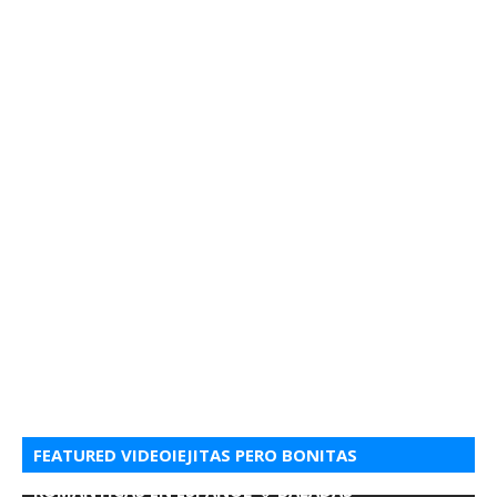
FEATURED VIDEOIEJITAS PERO BONITAS
ROMANTICAS EN ESPANOL 💘 BALADAS