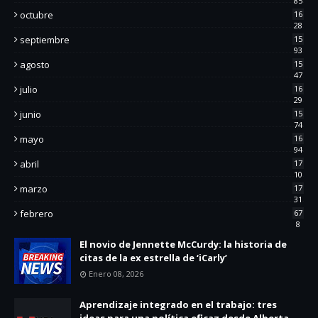
85
octubre
16
28
septiembre
15
93
agosto
15
47
julio
16
29
junio
15
74
mayo
16
94
abril
17
10
marzo
17
31
febrero
67
8
El novio de Jennette McCurdy: la historia de
citas de la ex estrella de ‘iCarly’
Enero 08, 2026
Aprendizaje integrado en el trabajo: tres
ideas para una política eficaz desde Alberta